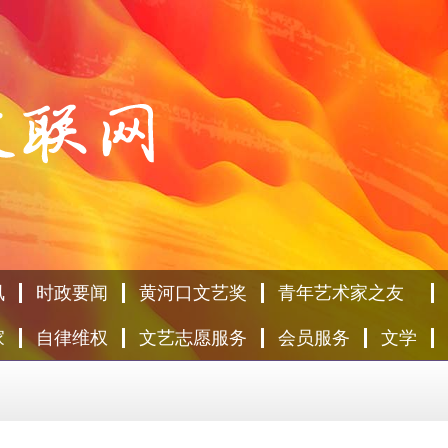
讯
时政要闻
黄河口文艺奖
青年艺术家之友
家
自律维权
文艺志愿服务
会员服务
文学