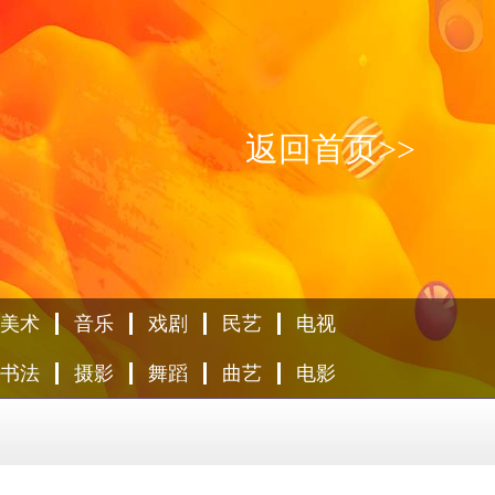
返回首页>>
美术
音乐
戏剧
民艺
电视
书法
摄影
舞蹈
曲艺
电影