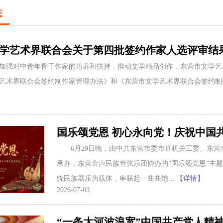
态
学艺术界联合会关于第四批签约作家人选评审结果
加强对中青年骨干作家的培养和扶持，推动文学精品创作，东营市文学艺
艺术界联合会签约制作家管理办法》和《东营市文学艺术界联合会签约
国乐颂党恩 初心永向党！庆祝中国
6月29日晚，由中共东营市委市直机关工委、东
承办，东营金声民族管弦乐团协办的“国乐颂党恩”主
统民族器乐为载体，串联起一曲曲饱
...【详情】
2026-07-03
“一条大河波浪宽”中国共产党人精